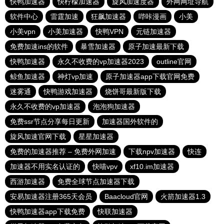
快鸭加速器
快柠檬加速器
旋风加速度器
外网网址导航
软件中心
雷霆加速
狂飙加速器
哔咔漫画
小美
小美vpn
小美加速器
快鸭VPN
元链加速器
免费加速ins的软件
暴雪加速器
原子加速最新下载
快鸭加速器
永久不收费的vp加速器2023
outline官网
鲸鱼加速器
神灯vp加速
原子加速器app下载官网免费
迷雾通
快鸭游戏加速器
烧饼哥最新版下载
永久不收费的vp加速器
泡泡狗加速器
免费ssr节点分享每日更新
加速器国外软件的
旋风加速官网下载
星星加速器
免费的加速器推荐 – 免费外网加速
下载npv加速器
快连
加速器不用实名认证的
快喵vpv
xf10.im加速器
西游加速器
免费全球节点加速器下载
安易加速器注册365天会员
Baacloud官网
火箭加速器1.3
快鸭加速器app下载免费
快联加速器