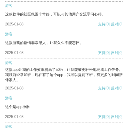
游客
这款软件的社区氛围非常好，可以与其他用户交流学习心得。
2025-01-08
支持
[0]
反对
[0]
游客
这款游戏的剧情非常感人，让我久久不能忘怀。
2025-01-08
支持
[0]
反对
[0]
游客
这款app让我的工作效率提高了50%，让我能够更轻松地完成工作任务。
我以前经常加班，现在有了这个app，我可以提前下班，有更多的时间陪
伴家人。
2025-01-08
支持
[0]
反对
[0]
游客
这个是app神器
2025-01-08
支持
[0]
反对
[0]
游客