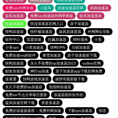
坚果加速器
tiktok加速器
狗急加速器官网
免费vqn外网加速
小蓝鸟
优途加速器官网
风驰加速器
旋风加速器
免费vps加速器外网苹果版
旋风加速度器
快连加速器
快连加速器官网入口
原子加速器
快鸭加速器
快柠檬加速器
旋风加速度器
外网网址导航
软件中心
雷霆加速
狂飙加速器
哔咔漫画
小美
小美vpn
小美加速器
快鸭VPN
元链加速器
免费加速ins的软件
暴雪加速器
原子加速最新下载
快鸭加速器
永久不收费的vp加速器2023
outline官网
鲸鱼加速器
神灯vp加速
原子加速器app下载官网免费
迷雾通
快鸭游戏加速器
烧饼哥最新版下载
永久不收费的vp加速器
泡泡狗加速器
免费ssr节点分享每日更新
加速器国外软件的
旋风加速官网下载
星星加速器
免费的加速器推荐 – 免费外网加速
下载npv加速器
快连