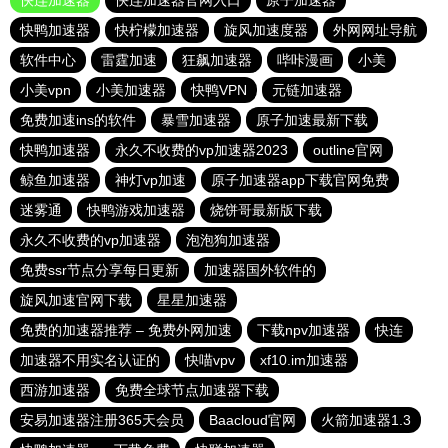
快连加速器
快连加速器官网入口
原子加速器
快鸭加速器
快柠檬加速器
旋风加速度器
外网网址导航
软件中心
雷霆加速
狂飙加速器
哔咔漫画
小美
小美vpn
小美加速器
快鸭VPN
元链加速器
免费加速ins的软件
暴雪加速器
原子加速最新下载
快鸭加速器
永久不收费的vp加速器2023
outline官网
鲸鱼加速器
神灯vp加速
原子加速器app下载官网免费
迷雾通
快鸭游戏加速器
烧饼哥最新版下载
永久不收费的vp加速器
泡泡狗加速器
免费ssr节点分享每日更新
加速器国外软件的
旋风加速官网下载
星星加速器
免费的加速器推荐 – 免费外网加速
下载npv加速器
快连
加速器不用实名认证的
快喵vpv
xf10.im加速器
西游加速器
免费全球节点加速器下载
安易加速器注册365天会员
Baacloud官网
火箭加速器1.3