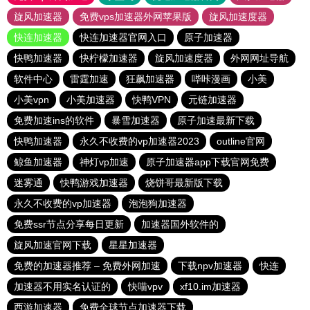
旋风加速器
免费vps加速器外网苹果版
旋风加速度器
快连加速器
快连加速器官网入口
原子加速器
快鸭加速器
快柠檬加速器
旋风加速度器
外网网址导航
软件中心
雷霆加速
狂飙加速器
哔咔漫画
小美
小美vpn
小美加速器
快鸭VPN
元链加速器
免费加速ins的软件
暴雪加速器
原子加速最新下载
快鸭加速器
永久不收费的vp加速器2023
outline官网
鲸鱼加速器
神灯vp加速
原子加速器app下载官网免费
迷雾通
快鸭游戏加速器
烧饼哥最新版下载
永久不收费的vp加速器
泡泡狗加速器
免费ssr节点分享每日更新
加速器国外软件的
旋风加速官网下载
星星加速器
免费的加速器推荐 – 免费外网加速
下载npv加速器
快连
加速器不用实名认证的
快喵vpv
xf10.im加速器
西游加速器
免费全球节点加速器下载